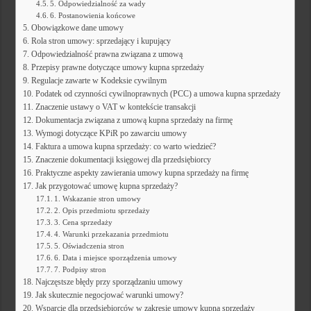
5. Odpowiedzialność za wady
6. Postanowienia końcowe
Obowiązkowe dane umowy
Rola stron umowy: sprzedający i kupujący
Odpowiedzialność prawna związana z umową
Przepisy prawne dotyczące umowy kupna sprzedaży
Regulacje zawarte w Kodeksie cywilnym
Podatek od czynności cywilnoprawnych (PCC) a umowa kupna sprzedaży
Znaczenie ustawy o VAT w kontekście transakcji
Dokumentacja związana z umową kupna sprzedaży na firmę
Wymogi dotyczące KPiR po zawarciu umowy
Faktura a umowa kupna sprzedaży: co warto wiedzieć?
Znaczenie dokumentacji księgowej dla przedsiębiorcy
Praktyczne aspekty zawierania umowy kupna sprzedaży na firmę
Jak przygotować umowę kupna sprzedaży?
1. Wskazanie stron umowy
2. Opis przedmiotu sprzedaży
3. Cena sprzedaży
4. Warunki przekazania przedmiotu
5. Oświadczenia stron
6. Data i miejsce sporządzenia umowy
7. Podpisy stron
Najczęstsze błędy przy sporządzaniu umowy
Jak skutecznie negocjować warunki umowy?
Wsparcie dla przedsiębiorców w zakresie umowy kupna sprzedaży