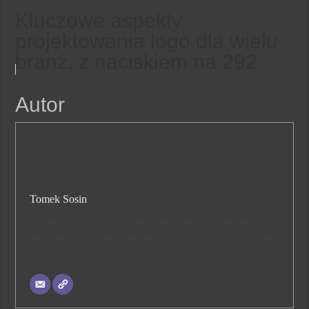
Kluczowe aspekty
projektowania logo dla wielu
branż, z naciskiem na 292
Autor
Tomek Sosin
Hej, Witam Was na moim blogu! Jestem Tomek, zajmuję się
księgowością, dlatego też postanowiłem zająć się tworzeniem tego
bloga 🙂 Zapraszam do czytania!