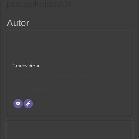
początkujących
Autor
Tomek Sosin
Hej, Witam Was na moim blogu! Jestem Tomek, zajmuję się
księgowością, dlatego też postanowiłem zająć się tworzeniem tego
bloga 🙂 Zapraszam do czytania!