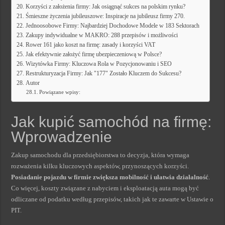
Korzyści z założenia firmy: Jak osiągnąć sukces na polskim rynku?
Śmieszne życzenia jubileuszowe: Inspiracje na jubileusz firmy 270.
Jednoosobowe Firmy: Najbardziej Dochodowe Modele w 183 Sektorach
Zakupy indywidualne w MAKRO: 288 przepisów i możliwości
Rower 161 jako koszt na firmę: zasady i korzyści VAT
Jak efektywnie założyć firmę ubezpieczeniową w Polsce?
Wizytówka Firmy: Kluczowa Rola w Pozycjonowaniu i SEO
Restrukturyzacja Firmy: Jak "177" Zostało Kluczem do Sukcesu?
Autor
Powiązane wpisy:
Jak kupić samochód na firmę:
Wprowadzenie
Zakup samochodu dla przedsiębiorstwa to decyzja, która wymaga
rozważenia kilku kluczowych aspektów, przynoszących korzyści.
Posiadanie pojazdu w firmie zwiększa mobilność i ułatwia działalność
.
Co więcej, koszty związane z nabyciem i eksploatacją auta mogą być
odliczane od podatku według przepisów, takich jak te zawarte w Ustawie o
PIT.