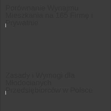
Porównanie Wynajmu
Mieszkania na 165 Firmę i
Prywatnie
Zasady i Wymogi dla
Młodocianych
Przedsiębiorców w Polsce