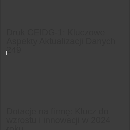
Druk CEIDG-1: Kluczowe
Aspekty Aktualizacji Danych
249
Dotacje na firmę: Klucz do
wzrostu i innowacji w 2024
roku