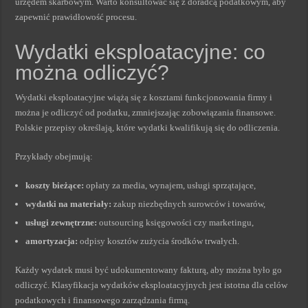
urzędem skarbowym. Warto konsultować się z doradcą podatkowym, aby
zapewnić prawidłowość procesu.
Wydatki eksploatacyjne: co
można odliczyć?
Wydatki eksploatacyjne wiążą się z kosztami funkcjonowania firmy i
można je odliczyć od podatku, zmniejszając zobowiązania finansowe.
Polskie przepisy określają, które wydatki kwalifikują się do odliczenia.
Przykłady obejmują:
koszty bieżące:
opłaty za media, wynajem, usługi sprzątające,
wydatki na materiały:
zakup niezbędnych surowców i towarów,
usługi zewnętrzne:
outsourcing księgowości czy marketingu,
amortyzacja:
odpisy kosztów zużycia środków trwałych.
Każdy wydatek musi być udokumentowany fakturą, aby można było go
odliczyć. Klasyfikacja wydatków eksploatacyjnych jest istotna dla celów
podatkowych i finansowego zarządzania firmą.