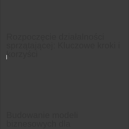
Rozpoczęcie działalności
sprzątającej: Kluczowe kroki i
korzyści
Budowanie modeli
biznesowych dla