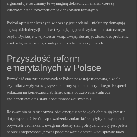
argumentuje, że zmiany te wymagają dokładnych analiz, które są
kluczowe przed rozważeniem jakichkolwiek rozwiązań.
Pośród opinii społecznych widoczny jest podział – niektórzy domagają
się szybkich decyzji, inni wstrzymują się przed wydaniem ostatecznego
osądu. Dyskusje w tej kwestii wciąż trwają, ilustrując złożoność problemu
i potrzebę wyważonego podejścia do reform emerytalnych.
Przyszłość reform
emerytalnych w Polsce
Przyszłość emerytur stażowych w Polsce pozostaje niepewna, a wiele
czynników wpływa na przyszłe reformy systemu emerytalnego. Eksperci
wskazują na konieczność zbilansowania potrzeb emerytalnych
społeczeństwa oraz stabilności finansowej systemu.
Rozważania na temat przyszłości emerytur stażowych obejmują kwestie
dotyczące możliwości wprowadzenia zmian, które byłyby korzystne dla
obywateli. Jednakże, z uwagi na obecny stan polityczny, który jest pełen
napięć i niepewności, proces podejmowania decyzji w tej sprawie może