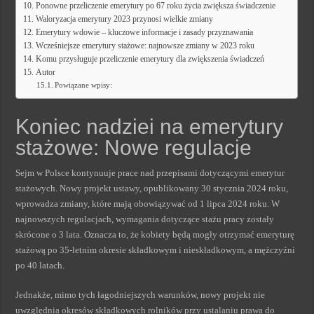
Ponowne przeliczenie emerytury po 67 roku życia zwiększa świadczenie
Waloryzacja emerytury 2023 przynosi wielkie zmiany
Emerytury wdowie – kluczowe informacje i zasady przyznawania
Wcześniejsze emerytury stażowe: najnowsze zmiany w 2023 roku
Komu przysługuje przeliczenie emerytury dla zwiększenia świadczeń
Autor
Powiązane wpisy:
Koniec nadziei na emerytury
stażowe: Nowe regulacje
Sejm w Polsce kontynuuje prace nad przepisami dotyczącymi emerytur
stażowych. Nowy projekt ustawy, opublikowany 30 stycznia 2024 roku,
wprowadza zmiany, które mają obowiązywać od 1 lipca 2024 roku. W
najnowszych regulacjach, wymagania dotyczące stażu pracy zostały
skrócone o 3 lata. Oznacza to, że kobiety będą mogły otrzymać emeryturę
stażową po 35-letnim okresie składkowym i nieskładkowym, a mężczyźni
po 40 latach.
Jednakże, mimo tych łagodniejszych warunków, nowy projekt nie
uwzględnia okresów składkowych rolników przy ustalaniu prawa do