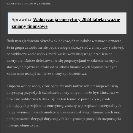
emerytami nowe wyzwania.
Sprawdź:
Waloryzacja emerytury 2024 tabela: ważne
zmiany finansowe
Brak uwzględnienia okresów składkowych rolników w ustawie oznacza,
że ta grupa zawodowa nie będzie mogła skorzystać z emerytury stażowej,
co wyklucza wiele osób z możliwości wcześniejszego przejścia na
emeryturę. Dalsze delektowanie się propozycjami w zakresie emerytur
stażowych będzie zależało od skutków finansowych wprowadzonych
zmian oraz reakcji na nie ze strony społeczeństwa.
Empatia wobec osób, które będą musiały radzić sobie z niepewnością
dotyczącą przyszłych świadczeń emerytalnych, może być kluczowa w
procesie publicznych dyskusji na ten temat. Z perspektywy osób
planujących przejście na emeryturę, zmiany w przepisach emerytalnych
mogą wymusić na nich analizę ich własnych strategii finansowych oraz
podejmowanie decyzji dotyczących kontynuacji pracy lub rozpoczęcia
nowego etapu życia.