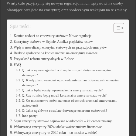
W artykule przyjrzymy się nowym regulacjom, ich wpływowi na osoby
planujące przejście na emeryturę oraz społecznym reakcjom na te zmiany.
Spis treści:
Koniec nadziei na emerytury stażowe: Nowe regulacje
Emerytury stażowe w Sejmie: Analiza projektów ustaw
Wpływ nowelizacji emerytur stażowych na przyszłych emerytów
Reakcje społeczne na koniec nadziei na emerytury stażowe
Przyszłość reform emerytalnych w Polsce
FAQ
Q: Jakie są wymagania dla ubezpieczonych dotyczące emerytur
stażowych?
Q: Kiedy planowane jest wprowadzenie zmian dotyczących emerytur
stażowych?
Q: Jakie będą koszty wprowadzenia emerytur stażowych?
Q: Czy rolnicy będą mogli korzystać z emerytur stażowych?
Q: Co ministerstwo mówi na temat obecnych prac nad emeryturami
stażowymi?
Q: Jakie są główne postulaty dotyczące emerytur stażowych?
Inne posty:
Sejm emerytury stażowe najnowsze wiadomości – kluczowe zmiany
Waloryzacja emerytury 2024 tabela: ważne zmiany finansowe
Waloryzacja emerytury w 2025 roku – co musisz wiedzieć