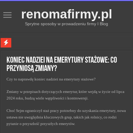
renomafirmy.pl
Sprytne sposoby w prowadzeniu firmy I Blog
Marka osobista przez pasje — jak hobby buduje wizerunek profesjonalisty
Koniec nadziei na emerytury stażowe: co
Kiedy zmieniać strategię PR dla lepszych wyników
przyniosą zmiany?
Monitorowanie wizerunku w sieci kluczem do sukcesu
Czy to naprawdę koniec nadziei na emerytury stażowe?
Kryzys a zmiana strategii PR w skutecznym zarządzaniu
Adaptacja strategii PR kluczem do sukcesu w zmianach
Zmiany w przepisach dotyczących emerytur, które wejdą w życie od lipca
2024 roku, budzą wiele wątpliwości i kontrowersji.
Choć Sejm ograniczył staż pracy potrzebny do uzyskania emerytury, nowa
ustawa nie uwzględnia kluczowych grup, takich jak rolnicy, co rodzi
pytanie o przyszłość przyszłych emerytów.