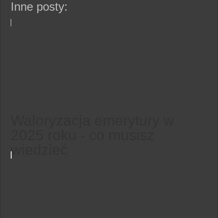
Inne posty:
Waloryzacja emerytury w
2025 roku - co musisz
wiedzieć