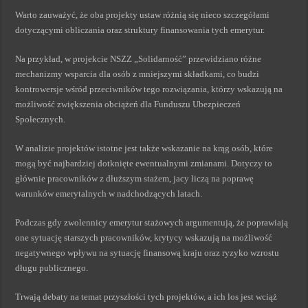
Warto zauważyć, że oba projekty ustaw różnią się nieco szczegółami
dotyczącymi obliczania oraz struktury finansowania tych emerytur.
Na przykład, w projekcie NSZZ „Solidarność” przewidziano różne
mechanizmy wsparcia dla osób z mniejszymi składkami, co budzi
kontrowersje wśród przeciwników tego rozwiązania, którzy wskazują na
możliwość zwiększenia obciążeń dla Funduszu Ubezpieczeń
Społecznych.
W analizie projektów istotne jest także wskazanie na krąg osób, które
mogą być najbardziej dotknięte ewentualnymi zmianami. Dotyczy to
głównie pracowników z dłuższym stażem, jacy liczą na poprawę
warunków emerytalnych w nadchodzących latach.
Podczas gdy zwolennicy emerytur stażowych argumentują, że poprawiają
one sytuację starszych pracowników, krytycy wskazują na możliwość
negatywnego wpływu na sytuację finansową kraju oraz ryzyko wzrostu
długu publicznego.
Trwają debaty na temat przyszłości tych projektów, a ich los jest wciąż