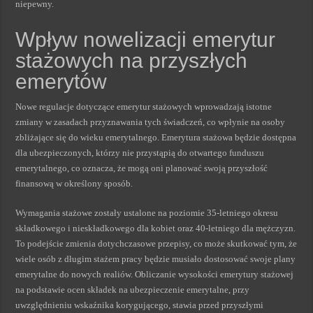
niepewny.
Wpływ nowelizacji emerytur
stażowych na przyszłych
emerytów
Nowe regulacje dotyczące emerytur stażowych wprowadzają istotne
zmiany w zasadach przyznawania tych świadczeń, co wpłynie na osoby
zbliżające się do wieku emerytalnego. Emerytura stażowa będzie dostępna
dla ubezpieczonych, którzy nie przystąpią do otwartego funduszu
emerytalnego, co oznacza, że mogą oni planować swoją przyszłość
finansową w określony sposób.
Wymagania stażowe zostały ustalone na poziomie 35-letniego okresu
składkowego i nieskładkowego dla kobiet oraz 40-letniego dla mężczyzn.
To podejście zmienia dotychczasowe przepisy, co może skutkować tym, że
wiele osób z długim stażem pracy będzie musiało dostosować swoje plany
emerytalne do nowych realiów. Obliczanie wysokości emerytury stażowej
na podstawie ocen składek na ubezpieczenie emerytalne, przy
uwzględnieniu wskaźnika korygującego, stawia przed przyszłymi