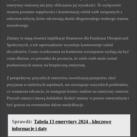
emerytury stażowej ani przy obliczaniu jej wysokości. To wyłączenie
stwarza poważne wątpliwości i konsternację wśród osób związanych z
sektorem rolnym, które odczuwają skutki długotrwałego trudnego statusu
zawodowego.
Zmiany te mają również implikacje finansowe dla Funduszu Ubezpieczeń
Społecznych, a ich wprowadzenie wywołuje kontrowersje wśród
decydentów. Czasy oczekiwania na konkretne rozwiązania wydają się być
coraz dłuższe, co prowadzi do poczucia, że wiele osób może zostać
pozbawionych szansy na bezpieczną emeryturę.
Z perspektywy przyszłych emerytów, nowelizacja przepisów, choć
przyjazna w niektórych aspektach, nie rozwiązuje wszystkich problemów,
co wzmacnia odczucie, że następuje koniec nadziei na emerytury stażowe.
Przyszli emeryci muszą dokładnie śledzić zmiany w prawie emerytalnym i
być gotowi na ewentualne dalsze modyfikacje.
Sprawdź:
Tabela 13 emerytury 2024 - kluczowe
informacje i daty