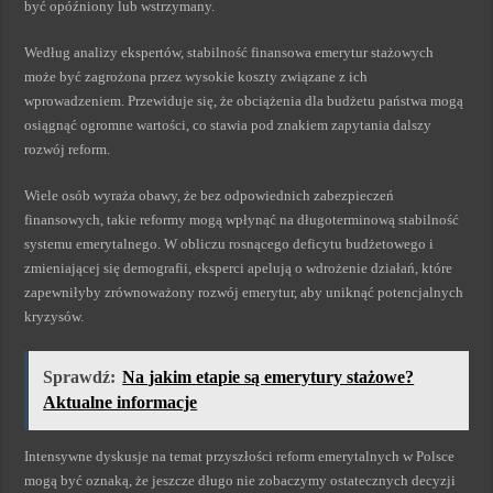
być opóźniony lub wstrzymany.
Według analizy ekspertów, stabilność finansowa emerytur stażowych
może być zagrożona przez wysokie koszty związane z ich
wprowadzeniem. Przewiduje się, że obciążenia dla budżetu państwa mogą
osiągnąć ogromne wartości, co stawia pod znakiem zapytania dalszy
rozwój reform.
Wiele osób wyraża obawy, że bez odpowiednich zabezpieczeń
finansowych, takie reformy mogą wpłynąć na długoterminową stabilność
systemu emerytalnego. W obliczu rosnącego deficytu budżetowego i
zmieniającej się demografii, eksperci apelują o wdrożenie działań, które
zapewniłyby zrównoważony rozwój emerytur, aby uniknąć potencjalnych
kryzysów.
Sprawdź:
Na jakim etapie są emerytury stażowe?
Aktualne informacje
Intensywne dyskusje na temat przyszłości reform emerytalnych w Polsce
mogą być oznaką, że jeszcze długo nie zobaczymy ostatecznych decyzji