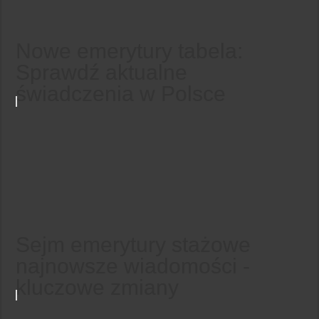
Nowe emerytury tabela:
Sprawdź aktualne
świadczenia w Polsce
Sejm emerytury stażowe
najnowsze wiadomości -
kluczowe zmiany