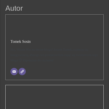
Autor
Tomek Sosin
Hej, Witam Was na moim blogu! Jestem Tomek, zajmuję się
księgowością, dlatego też postanowiłem zająć się tworzeniem tego
bloga 🙂 Zapraszam do czytania!