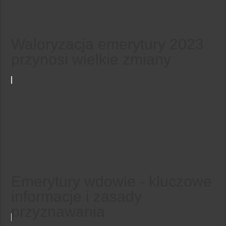
Waloryzacja emerytury 2023
przynosi wielkie zmiany
Emerytury wdowie - kluczowe
informacje i zasady
przyznawania