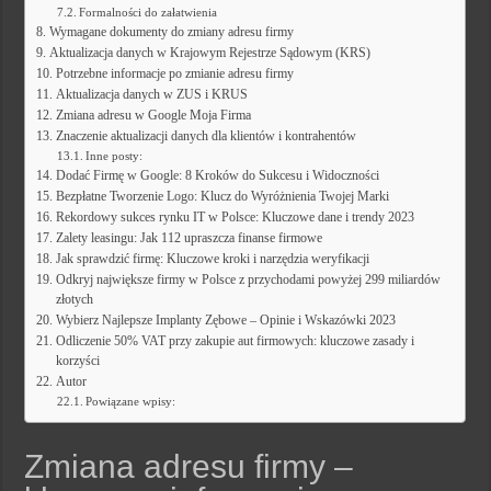
Formalności do załatwienia
Wymagane dokumenty do zmiany adresu firmy
Aktualizacja danych w Krajowym Rejestrze Sądowym (KRS)
Potrzebne informacje po zmianie adresu firmy
Aktualizacja danych w ZUS i KRUS
Zmiana adresu w Google Moja Firma
Znaczenie aktualizacji danych dla klientów i kontrahentów
Inne posty:
Dodać Firmę w Google: 8 Kroków do Sukcesu i Widoczności
Bezpłatne Tworzenie Logo: Klucz do Wyróżnienia Twojej Marki
Rekordowy sukces rynku IT w Polsce: Kluczowe dane i trendy 2023
Zalety leasingu: Jak 112 upraszcza finanse firmowe
Jak sprawdzić firmę: Kluczowe kroki i narzędzia weryfikacji
Odkryj największe firmy w Polsce z przychodami powyżej 299 miliardów
złotych
Wybierz Najlepsze Implanty Zębowe – Opinie i Wskazówki 2023
Odliczenie 50% VAT przy zakupie aut firmowych: kluczowe zasady i
korzyści
Autor
Powiązane wpisy:
Zmiana adresu firmy –