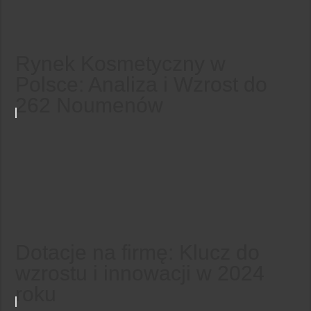
Rynek Kosmetyczny w
Polsce: Analiza i Wzrost do
262 Noumenów
Dotacje na firmę: Klucz do
wzrostu i innowacji w 2024
roku