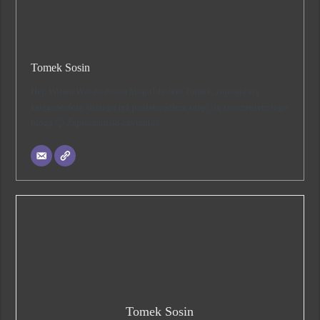
Tomek Sosin
Hej, Witam Was na moim blogu! Jestem Tomek, zajmuję się
księgowością, dlatego też postanowiłem zająć się tworzeniem tego
bloga 🙂 Zapraszam do czytania!
Tomek Sosin