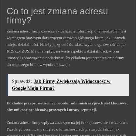
Co to jest zmiana adresu
firmy?
Zmiana adresu firmy oznacza aktualizację informacji o jej siedzibie i jest
wymogiem prawnym dotyczącym zarówno głównego biura, jak i innych
miejsc działalności. Należy ją zgłosić do właściwych organów, takich jak
KRS czy ZUS. Ma ona wpływ na wiele aspektów działalności, w tym
umowy i zobowiązania podatkowe. Przykładem jest przeniesienie firmy
do większego biura w wyniku rozwoju.
Sprawdź:
Jak Firmy Zwiększają Widoczność w
Google Moja Firma?
Dokładne przeprowadzenie procedur administracyjnych jest kluczowe,
aby uniknąć problemów prawnych i utraty reputacji.
Zmiana adresu firmy wpływa znacząco na jej funkcjonowanie i wizerunek.
Przedsiębiorca musi pamiętać o formalnościach prawnych, takich jak
rejestracja w KRS czy Urzędzie Skarbowym, by uniknąć kar finansowych.