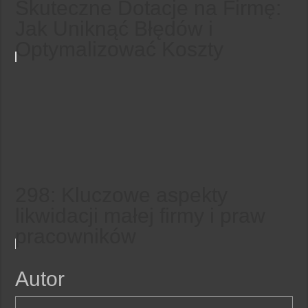
Skuteczne Dotacje na Firmę:
Jak Uniknąć Błędów i
Optymalizować Koszty
298: Kluczowe aspekty
likwidacji małej firmy i praw
pracowników
Autor