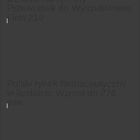
Przewodnik do Wyszukiwania
Firm 210
Polski rynek farmaceutyczny
w liczbach: Wzrost do 276
mln