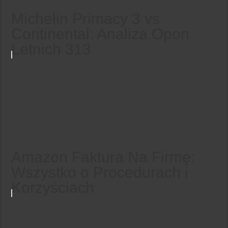
Michelin Primacy 3 vs
Continental: Analiza Opon
Letnich 313
Amazon Faktura Na Firmę:
Wszystko o Procedurach i
Korzyściach