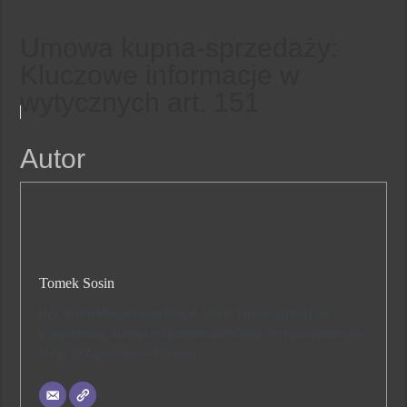
Umowa kupna-sprzedaży:
Kluczowe informacje w
wytycznych art. 151
Autor
Tomek Sosin
Hej, Witam Was na moim blogu! Jestem Tomek, zajmuję się
księgowością, dlatego też postanowiłem zająć się tworzeniem tego
bloga 🙂 Zapraszam do czytania!