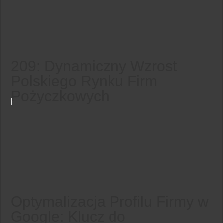
209: Dynamiczny Wzrost
Polskiego Rynku Firm
Pożyczkowych
Optymalizacja Profilu Firmy w
Google: Klucz do