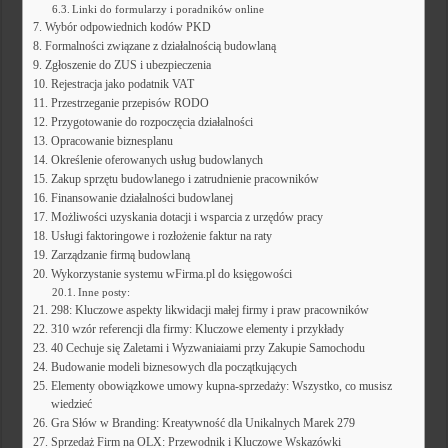
Linki do formularzy i poradników online
Wybór odpowiednich kodów PKD
Formalności związane z działalnością budowlaną
Zgłoszenie do ZUS i ubezpieczenia
Rejestracja jako podatnik VAT
Przestrzeganie przepisów RODO
Przygotowanie do rozpoczęcia działalności
Opracowanie biznesplanu
Określenie oferowanych usług budowlanych
Zakup sprzętu budowlanego i zatrudnienie pracowników
Finansowanie działalności budowlanej
Możliwości uzyskania dotacji i wsparcia z urzędów pracy
Usługi faktoringowe i rozłożenie faktur na raty
Zarządzanie firmą budowlaną
Wykorzystanie systemu wFirma.pl do księgowości
Inne posty:
298: Kluczowe aspekty likwidacji małej firmy i praw pracowników
310 wzór referencji dla firmy: Kluczowe elementy i przykłady
40 Cechuje się Zaletami i Wyzwaniaiami przy Zakupie Samochodu
Budowanie modeli biznesowych dla początkujących
Elementy obowiązkowe umowy kupna-sprzedaży: Wszystko, co musisz
wiedzieć
Gra Słów w Branding: Kreatywność dla Unikalnych Marek 279
Sprzedaż Firm na OLX: Przewodnik i Kluczowe Wskazówki