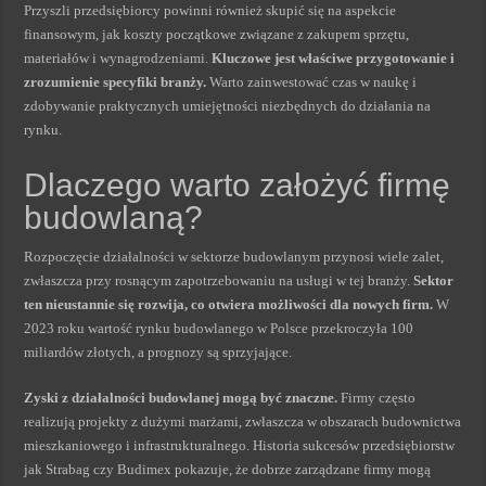
Przyszli przedsiębiorcy powinni również skupić się na aspekcie
finansowym, jak koszty początkowe związane z zakupem sprzętu,
materiałów i wynagrodzeniami.
Kluczowe jest właściwe przygotowanie i
zrozumienie specyfiki branży.
Warto zainwestować czas w naukę i
zdobywanie praktycznych umiejętności niezbędnych do działania na
rynku.
Dlaczego warto założyć firmę
budowlaną?
Rozpoczęcie działalności w sektorze budowlanym przynosi wiele zalet,
zwłaszcza przy rosnącym zapotrzebowaniu na usługi w tej branży.
Sektor
ten nieustannie się rozwija, co otwiera możliwości dla nowych firm.
W
2023 roku wartość rynku budowlanego w Polsce przekroczyła 100
miliardów złotych, a prognozy są sprzyjające.
Zyski z działalności budowlanej mogą być znaczne.
Firmy często
realizują projekty z dużymi marżami, zwłaszcza w obszarach budownictwa
mieszkaniowego i infrastrukturalnego. Historia sukcesów przedsiębiorstw
jak Strabag czy Budimex pokazuje, że dobrze zarządzane firmy mogą