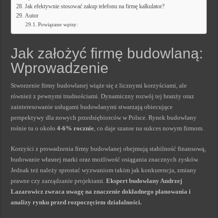
Jak efektywnie stosować zakup telefonu na firmę kalkulator?
Autor
Powiązane wpisy:
Jak założyć firmę budowlaną:
Wprowadzenie
Stworzenie firmy budowlanej wiąże się z licznymi korzyściami, ale
również z pewnymi trudnościami. Dynamiczny rozwój tej branży oraz
zainteresowanie usługami budowlanymi stwarzają obiecujące
perspektywy dla nowych przedsiębiorców w Polsce. Rynek budowlany
rośnie tu o około
4-6% rocznie
, co daje szanse na sukces nowym firmom.
Korzyści z prowadzenia firmy budowlanej obejmują stabilność finansową,
budowanie własnej marki oraz możliwość osiągania znacznych zysków.
Jednak też należy sprostać wyzwaniom takim jak konkurencja, zmiany
prawne czy zarządzanie projektami.
Ekspert budowlany Andrzej
Lazarowicz zwraca uwagę na znaczenie dokładnego planowania i
analizy rynku przed rozpoczęciem działalności.