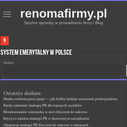
renomafirmy.pl
Sprytne sposoby w prowadzeniu firmy I Blog
Marka osobista przez pasje — jak hobby buduje wizerunek profesjonalisty
System emerytalny w Polsce
Kiedy zmieniać strategię PR dla lepszych wyników
Szukaj
Monitorowanie wizerunku w sieci kluczem do sukcesu
Kryzys a zmiana strategii PR w skutecznym zarządzaniu
Adaptacja strategii PR kluczem do sukcesu w zmianach
Ostatnio dodane
Marka osobista przez pasje — jak hobby buduje wizerunek profesjonalisty
Kiedy zmieniać strategię PR dla lepszych wyników
Monitorowanie wizerunku w sieci kluczem do sukcesu
Kryzys a zmiana strategii PR w skutecznym zarządzaniu
Adaptacja strategii PR kluczem do sukcesu w zmianach