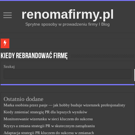
renomafirmy.pl
Sprytne sposoby w prowadzeniu firmy I Blog
Marka osobista przez pasje — jak hobby buduje wizerunek profesjonalisty
Kiedy rebrandować firmę
Kiedy zmieniać strategię PR dla lepszych wyników
Szukaj
Monitorowanie wizerunku w sieci kluczem do sukcesu
Kryzys a zmiana strategii PR w skutecznym zarządzaniu
Adaptacja strategii PR kluczem do sukcesu w zmianach
Ostatnio dodane
Marka osobista przez pasje — jak hobby buduje wizerunek profesjonalisty
Kiedy zmieniać strategię PR dla lepszych wyników
Monitorowanie wizerunku w sieci kluczem do sukcesu
Kryzys a zmiana strategii PR w skutecznym zarządzaniu
Adaptacja strategii PR kluczem do sukcesu w zmianach