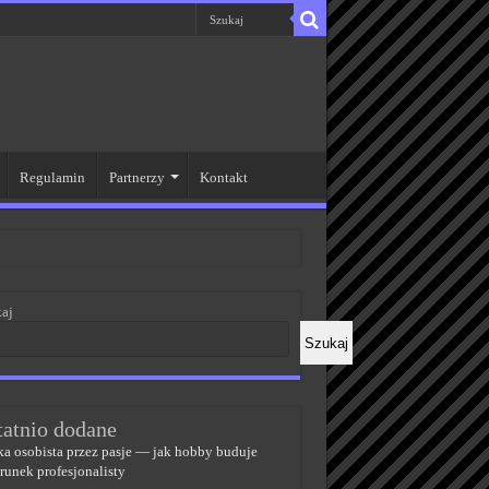
Regulamin
Partnerzy
Kontakt
aj
Szukaj
tatnio dodane
a osobista przez pasje — jak hobby buduje
runek profesjonalisty