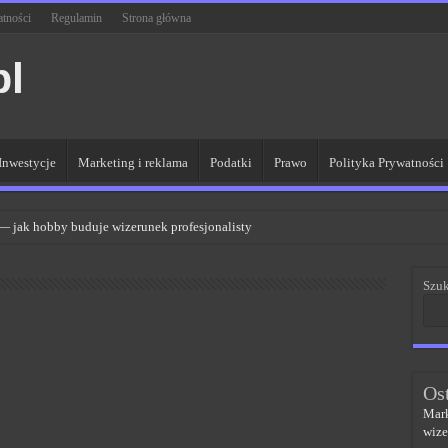
atności
Regulamin
Strona główna
pl
Inwestycje
Marketing i reklama
Podatki
Prawo
Polityka Prywatności
 — jak hobby buduje wizerunek profesjonalisty
R dla lepszych wyników
Szuk
 sieci kluczem do sukcesu
PR w skutecznym zarządzaniu
czem do sukcesu w zmianach
Os
Mark
wize