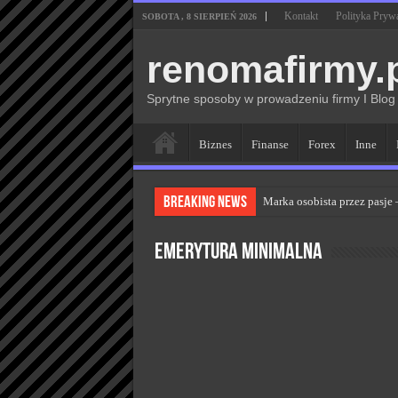
Kontakt
Polityka Pryw
SOBOTA , 8 SIERPIEŃ 2026
renomafirmy.
Sprytne sposoby w prowadzeniu firmy I Blog
Biznes
Finanse
Forex
Inne
Breaking News
Marka osobista przez pasje
Kiedy zmieniać strategię P
Emerytura minimalna
Monitorowanie wizerunku w
Kryzys a zmiana strategii 
Adaptacja strategii PR klu