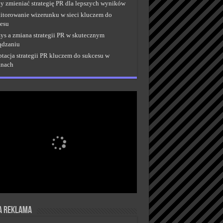
y zmieniać strategię PR dla lepszych wyników
torowanie wizerunku w sieci kluczem do
esu
ys a zmiana strategii PR w skutecznym
ądzaniu
tacja strategii PR kluczem do sukcesu w
anach
a reklama