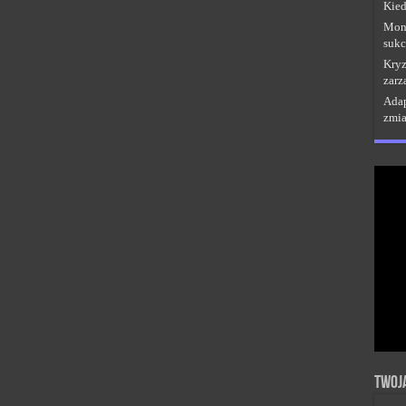
Kied
Moni
sukc
Kryz
zarz
Adap
zmi
Twoj