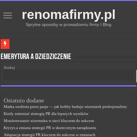
renomafirmy.pl
Sprytne sposoby w prowadzeniu firmy I Blog
Marka osobista przez pasje — jak hobby buduje wizerunek profesjonalisty
Emerytura a dziedziczenie
Kiedy zmieniać strategię PR dla lepszych wyników
Szukaj
Monitorowanie wizerunku w sieci kluczem do sukcesu
Kryzys a zmiana strategii PR w skutecznym zarządzaniu
Adaptacja strategii PR kluczem do sukcesu w zmianach
Ostatnio dodane
Marka osobista przez pasje — jak hobby buduje wizerunek profesjonalisty
Kiedy zmieniać strategię PR dla lepszych wyników
Monitorowanie wizerunku w sieci kluczem do sukcesu
Kryzys a zmiana strategii PR w skutecznym zarządzaniu
Adaptacja strategii PR kluczem do sukcesu w zmianach